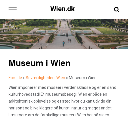
Wien.dk
Toggle
Navigation
Museum i Wien
Forside
»
Seværdigheder i Wien
»
Museum i Wien
Wien imponerer med museer i verdensklasse og er en sand
kulturhovedstad! Et museumsbesøg i Wien er både en
arkitektonisk oplevelse og et sted hvor du kan udvide din
horisont og blive klogere på kunst, natur og meget andet.
Læs mere om de forskellige museer i Wien her på siden.