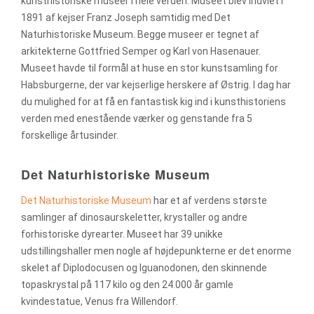
kunsthistoriske museer i hele verden. Museet blev indviet i
1891 af kejser Franz Joseph samtidig med Det
Naturhistoriske Museum. Begge museer er tegnet af
arkitekterne Gottfried Semper og Karl von Hasenauer.
Museet havde til formål at huse en stor kunstsamling for
Habsburgerne, der var kejserlige herskere af Østrig. I dag har
du mulighed for at få en fantastisk kig ind i kunsthistoriens
verden med enestående værker og genstande fra 5
forskellige årtusinder.
Det Naturhistoriske Museum
Det Naturhistoriske Museum
har et af verdens største
samlinger af dinosaurskeletter, krystaller og andre
forhistoriske dyrearter. Museet har 39 unikke
udstillingshaller men nogle af højdepunkterne er det enorme
skelet af Diplodocusen og Iguanodonen, den skinnende
topaskrystal på 117 kilo og den 24.000 år gamle
kvindestatue, Venus fra Willendorf.